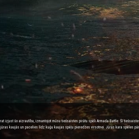
arat izjust šo aizrautību, izmantojot mūsu tiešsaistes pirātu spēli Armada Battle. Šī tiešsais
kās jūras kaujās un pacelies līdz kuģu kaujas spēļu pieredzes virsotnei. Jūras kara spēles