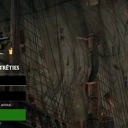
trēties
politikai.
?