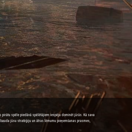
tes pirātu spēle piedāvā spēlētājiem iespēju dominēt jūrās. Kā sava
 pārbauda jūsu stratēģiju un ātras lēmumu pieņemšanas prasmes,