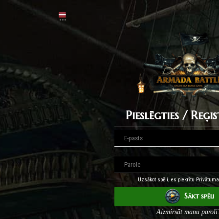
Pieslēgties / Reģis
Uzsākot spēli, es piekrītu Privātuma 
Sākt spēli
Aizmirsāt manu paroli