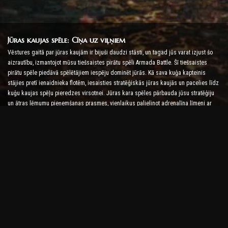
Jūras kaujas spēle: Cīņa uz viļņiem
Vēstures gaitā par jūras kaujām ir bijuši daudzi stāsti, un tagad jūs varat izjust šo
aizrautību, izmantojot mūsu tiešsaistes pirātu spēli Armada Battle. Šī tiešsaistes
pirātu spēle piedāvā spēlētājiem iespēju dominēt jūrās. Kā sava kuģa kapteinis
stājies pretī ienaidnieka flotēm, iesaisties stratēģiskās jūras kaujās un pacelies līdz
kuģu kaujas spēļu pieredzes virsotnei. Jūras kara spēles pārbauda jūsu stratēģiju
un ātras lēmumu pieņemšanas prasmes, vienlaikus palielinot adrenalīna līmeni ar
reāllaika cīņu.
Kuģu kaujas spēle: laiks kļūt par admirāli
Šajā Kuģu kaujas spēlē spēlētāji komandē savus karakuģus un uzņem ienaidnieka
armadas. Spēlētāji var uzlabot savus kuģus, pievienot jaunus ieročus un bruņas, kā
arī apmācīt savas komandas. Šī tiešsaistes pirātu spēle uzliek jums admirāļa
pienākumus. Izmantojiet taktisko izlūkošanu, lai iznīcinātu savus ienaidniekus un
kļūtu par spēcīgāko jūras kapteini.
Tiešsaistes pirātu spēle: Set Sail for Adventure
Lai gūtu panākumus tiešsaistes pirātu spēlēs, ir nepieciešamas ne tikai cīņas
stratēģijas, bet arī izpētes un diplomātijas prasmes. Armadas kaujā pirāti var doties
dārgumu meklējumos, atklāt pazaudētas salas un veidot alianses ar citiem pirātiem.