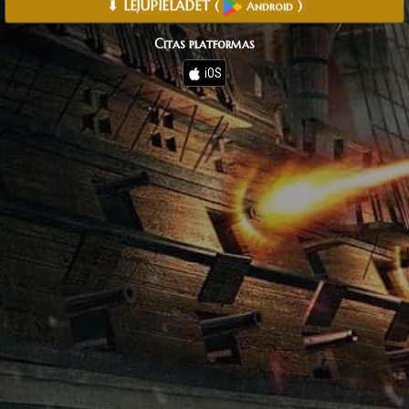
⬇ LEJUPIELĀDĒT
(
)
Android
Citas platformas
iOS