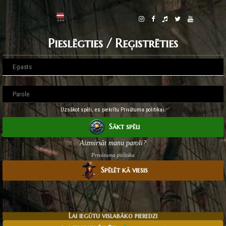
Pieslēgties / Reģistrēties
Uzsākot spēli, es piekrītu Privātuma politikai.
Sākt spēli
Aizmirsāt manu paroli?
Privātuma politika
Spēlēt kā viesis
Lai iegūtu vislabāko pieredzi