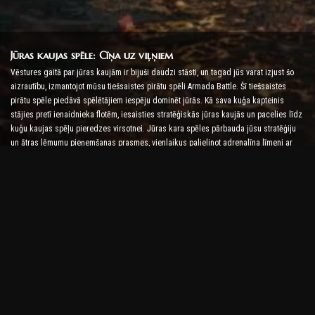
Jūras kaujas spēle: Cīņa uz viļņiem
Vēstures gaitā par jūras kaujām ir bijuši daudzi stāsti, un tagad jūs varat izjust šo
aizrautību, izmantojot mūsu tiešsaistes pirātu spēli Armada Battle. Šī tiešsaistes
pirātu spēle piedāvā spēlētājiem iespēju dominēt jūrās. Kā sava kuģa kapteinis
stājies pretī ienaidnieka flotēm, iesaisties stratēģiskās jūras kaujās un pacelies līdz
kuģu kaujas spēļu pieredzes virsotnei. Jūras kara spēles pārbauda jūsu stratēģiju
un ātras lēmumu pieņemšanas prasmes, vienlaikus palielinot adrenalīna līmeni ar
reāllaika cīņu.
Kuģu kaujas spēle: laiks kļūt par admirāli
Šajā Kuģu kaujas spēlē spēlētāji komandē savus karakuģus un uzņem ienaidnieka
armadas. Spēlētāji var uzlabot savus kuģus, pievienot jaunus ieročus un bruņas, kā
arī apmācīt savas komandas. Šī tiešsaistes pirātu spēle uzliek jums admirāļa
pienākumus. Izmantojiet taktisko izlūkošanu, lai iznīcinātu savus ienaidniekus un
kļūtu par spēcīgāko jūras kapteini.
Tiešsaistes pirātu spēle: Set Sail for Adventure
Lai gūtu panākumus tiešsaistes pirātu spēlēs, ir nepieciešamas ne tikai cīņas
stratēģijas, bet arī izpētes un diplomātijas prasmes. Armadas kaujā pirāti var doties
dārgumu meklējumos, atklāt pazaudētas salas un veidot alianses ar citiem pirātiem.