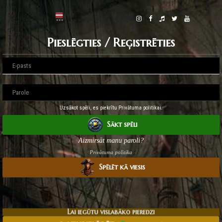
Pieslēgties / Reģistrēties
Uzsākot spēli, es piekrītu Privātuma politikai.
Sākt spēli
Aizmirsāt manu paroli?
Privātuma politika
Spēlēt kā viesis
Lai iegūtu vislabāko pieredzi