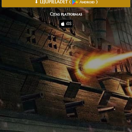
⬇ LEJUPIELĀDĒT
(
)
Android
Citas platformas
iOS