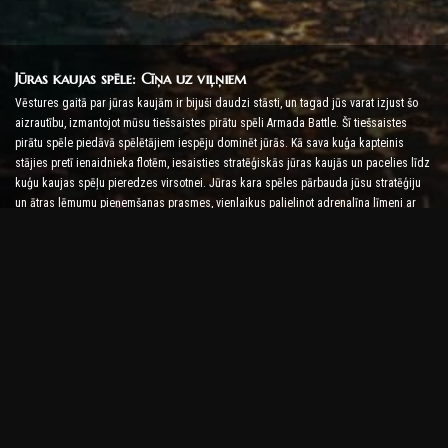
Jūras kaujas spēle: Cīņa uz viļņiem
Vēstures gaitā par jūras kaujām ir bijuši daudzi stāsti, un tagad jūs varat izjust šo
aizrautību, izmantojot mūsu tiešsaistes pirātu spēli Armada Battle. Šī tiešsaistes
pirātu spēle piedāvā spēlētājiem iespēju dominēt jūrās. Kā sava kuģa kapteinis
stājies pretī ienaidnieka flotēm, iesaisties stratēģiskās jūras kaujās un pacelies līdz
kuģu kaujas spēļu pieredzes virsotnei. Jūras kara spēles pārbauda jūsu stratēģiju
un ātras lēmumu pieņemšanas prasmes, vienlaikus palielinot adrenalīna līmeni ar
reāllaika cīņu.
Kuģu kaujas spēle: laiks kļūt par admirāli
Šajā Kuģu kaujas spēlē spēlētāji komandē savus karakuģus un uzņem ienaidnieka
armadas. Spēlētāji var uzlabot savus kuģus, pievienot jaunus ieročus un bruņas, kā
arī apmācīt savas komandas. Šī tiešsaistes pirātu spēle uzliek jums admirāļa
pienākumus. Izmantojiet taktisko izlūkošanu, lai iznīcinātu savus ienaidniekus un
kļūtu par spēcīgāko jūras kapteini.
Tiešsaistes pirātu spēle: Set Sail for Adventure
Lai gūtu panākumus tiešsaistes pirātu spēlēs, ir nepieciešamas ne tikai cīņas
stratēģijas, bet arī izpētes un diplomātijas prasmes. Armadas kaujā pirāti var doties
dārgumu meklējumos, atklāt pazaudētas salas un veidot alianses ar citiem pirātiem.