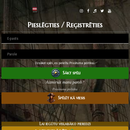
Pieslēgties / Reģistrēties
Uzsākot spēli, es piekrītu Privātuma politikai.
Sākt spēli
Aizmirsāt manu paroli?
Privātuma politika
Spēlēt kā viesis
Lai iegūtu vislabāko pieredzi