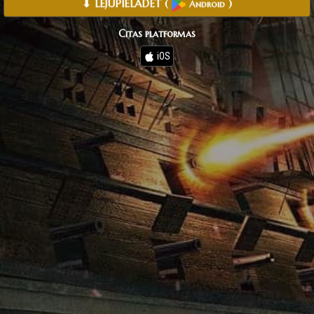
⬇ LEJUPIELĀDĒT
(
)
Android
Citas platformas
iOS