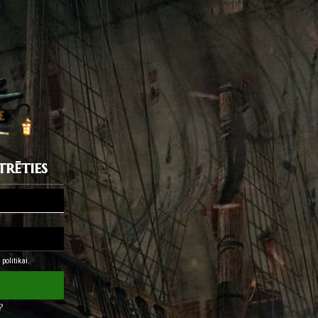
trēties
politikai.
?