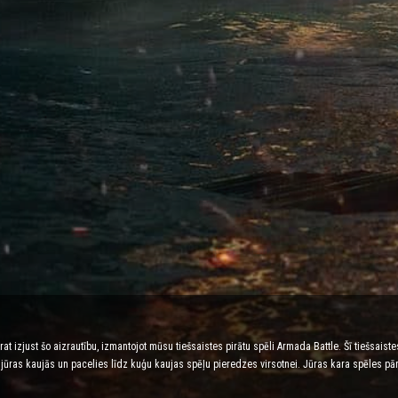
arat izjust šo aizrautību, izmantojot mūsu tiešsaistes pirātu spēli Armada Battle. Šī tiešsais
kās jūras kaujās un pacelies līdz kuģu kaujas spēļu pieredzes virsotnei. Jūras kara spēles