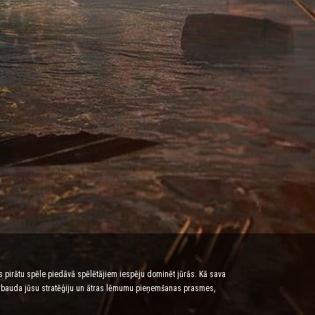
tes pirātu spēle piedāvā spēlētājiem iespēju dominēt jūrās. Kā sava
 pārbauda jūsu stratēģiju un ātras lēmumu pieņemšanas prasmes,