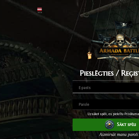
Pieslēgties / Reģis
Uzsākot spēli, es piekrītu Privātuma 
Sākt spēli
Aizmirsāt manu paroli