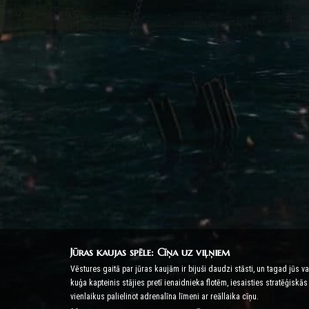
Jūras kaujas spēle: Cīņa uz viļņiem
Vēstures gaitā par jūras kaujām ir bijuši daudzi stāsti, un tagad jūs v
kuģa kapteinis stājies pretī ienaidnieka flotēm, iesaisties stratēģis
vienlaikus palielinot adrenalīna līmeni ar reāllaika cīņu.