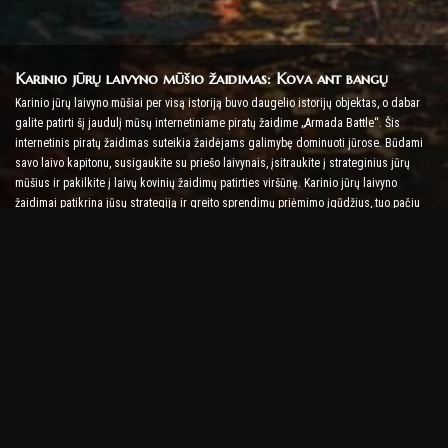
Karinio jūrų laivyno mūšio žaidimas: Kova ant bangų
Karinio jūrų laivyno mūšiai per visą istoriją buvo daugelio istorijų objektas, o dabar
galite patirti šį jaudulį mūsų internetiniame piratų žaidime „Armada Battle“. Šis
internetinis piratų žaidimas suteikia žaidėjams galimybę dominuoti jūrose. Būdami
savo laivo kapitonu, susigaukite su priešo laivynais, įsitraukite į strateginius jūrų
mūšius ir pakilkite į laivų kovinių žaidimų patirties viršūnę. Karinio jūrų laivyno
žaidimai patikrina jūsų strategiją ir greito sprendimų priėmimo įgūdžius, tuo pačiu
padidindami adrenalino lygį kovojant realiuoju laiku.
Laivų mūšio žaidimas: laikas tapti admirolu
Šiame laivų mūšio žaidime žaidėjai vadovauja savo karo laivams ir kovoja su priešo
armadomis. Žaidėjai gali atnaujinti savo laivus, pridėti naujų ginklų ir šarvų bei
mokyti savo įgulas. Šis internetinis piratų žaidimas palieka jums admirolo pareigas.
Pasinaudokite taktine žvalgyba, kad sunaikintumėte savo priešus ir taptumėte
galingiausiu jūrų kapitonu.
Internetinis piratų žaidimas: Set Sail for Adventure
Norint sėkmingai žaisti internetiniuose piratų žaidimuose, reikia ne tik kovos
strategijų, bet ir tyrinėjimo bei diplomatijos įgūdžių. Armados mūšyje piratai gali
ieškoti lobių, atrasti prarastas salas ir sudaryti sąjungas su kitais piratais. Ši įvairovė