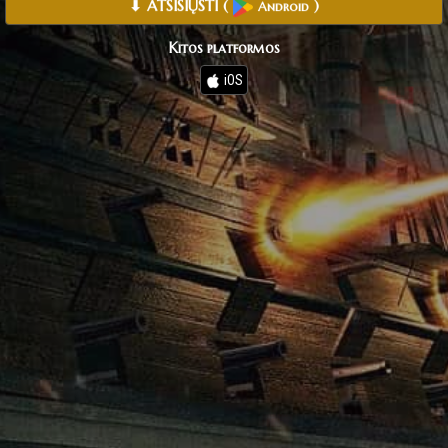
⬇ ATSISIŲSTI
(
)
Android
Kitos platformos
iOS