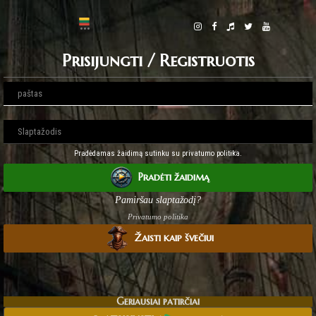
Prisijungti / Registruotis
Pradėdamas žaidimą sutinku su privatumo politika.
Pradėti žaidimą
Pamiršau slaptažodį?
Privatumo politika
Žaisti kaip švečiui
Geriausiai patirčiai