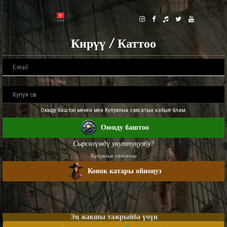
Кирүү / Каттоо
Оюнду баштоо менен мен Купуялык саясатын кабыл алам.
Оюнду баштоо
Сырсөзүмдү унуттуңузбу?
Купуялык саясаты
Конок катары ойноңуз
Эң жакшы тажрыйба үчүн