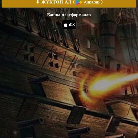
⬇ ЖҮКТӨП АЛ
(
)
Android
Башка платформалар
iOS