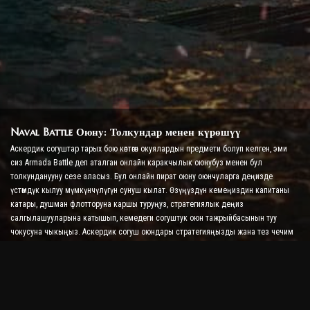
Naval Battle Оюну: Толкундар менен күрөшүү
Аскердик согуштар тарых бою көптөгөн окуялардын предмети болуп келген, эми
сиз Armada Battle деп аталган онлайн каракчылык оюнубуз менен бул
толкунданууну сезе аласыз. Бул онлайн пират оюну оюнчуларга деңизде
үстөмдүк кылуу мүмкүнчүлүгүн сунуш кылат. Өзүңүздүн кемеңиздин капитаны
катары, душман флотторуна каршы туруңуз, стратегиялык деңиз
салгылашууларына катышып, кемедеги согуштук оюн тажрыйбасынын туу
чокусуна чыкыңыз. Аскердик согуш оюндары стратегияңызды жана тез чечим
кабыл алуу жөндөмүңүздү сынайт, ошол эле учурда реалдуу убакыт режиминде
согушуу менен адреналин деңгээлин жогорулатат.
Ship Battle Оюну: Адмирал болууга убакыт келди
Бул Ship Battle Оюнунда оюнчулар өздөрүнүн согуштук кемелерине буйрук беришет
жана душмандын армадаларын алышат. Оюнчулар кемелерин жаңыртып,