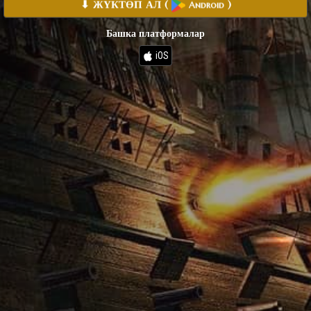
⬇ ЖҮКТӨП АЛ
(
)
Android
Башка платформалар
iOS