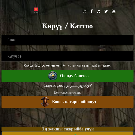
Кирүү / Каттоо
Оюнду баштоо менен мен Купуялык саясатын кабыл алам.
Оюнду баштоо
Сырсөзүмдү унуттуңузбу?
Купуялык саясаты
Конок катары ойноңуз
Эң жакшы тажрыйба үчүн