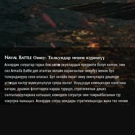
Naval Battle Оюну: Толкундар менен күрөшүү
Аскердик согуштар тарых бою көптөгөн окуялардын предмети болуп келген, эми
сиз Armada Battle деп аталган онлайн каракчылык оюнубуз менен бул
толкунданууну сезе аласыз. Бул онлайн пират оюну оюнчуларга деңизде
үстөмдүк кылуу мүмкүнчүлүгүн сунуш кылат. Өзүңүздүн кемеңиздин капитаны
катары, душман флотторуна каршы туруңуз, стратегиялык деңиз
салгылашууларына катышып, кемедеги согуштук оюн тажрыйбасынын туу
чокусуна чыкыңыз. Аскердик согуш оюндары стратегияңызды жана тез чечим
кабыл алуу жөндөмүңүздү сынайт, ошол эле учурда реалдуу убакыт режиминде
согушуу менен адреналин деңгээлин жогорулатат.
Ship Battle Оюну: Адмирал болууга убакыт келди
Бул Ship Battle Оюнунда оюнчулар өздөрүнүн согуштук кемелерине буйрук беришет
жана душмандын армадаларын алышат. Оюнчулар кемелерин жаңыртып,