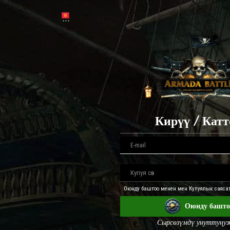
Кирүү / Катт
Оюнду баштоо менен мен Купуялык саяса
Оюнду башто
Сырсөзүмдү унуттуңуз