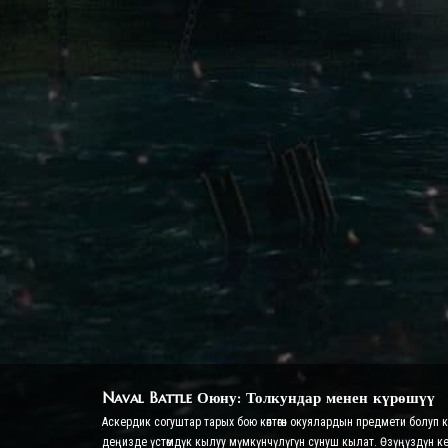
Naval Battle Оюну: Толкундар менен күрөшүү
Аскердик согуштар тарых бою көптөгөн окуялардын предмети болуп
деңизде үстөмдүк кылуу мүмкүнчүлүгүн сунуш кылат. Өзүңүздүн 