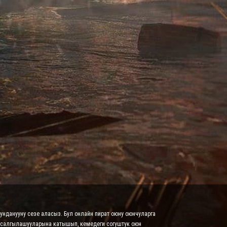
кунданууну сезе аласыз. Бул онлайн пират оюну оюнчуларга
з салгылашууларына катышып, кемедеги согуштук оюн