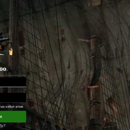
оо
тын кабыл алам.
о
бу?