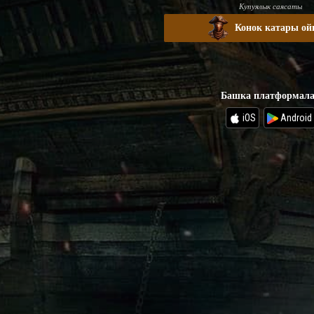
Купуялык саясаты
Конок катары ой
Башка платформал
iOS
Android