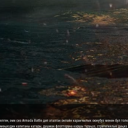
 келген, эми сиз Armada Battle деп аталган онлайн каракчылык оюнубуз менен бул тол
кемеңиздин капитаны катары, душман флотторуна каршы туруңуз, стратегиялык деңи