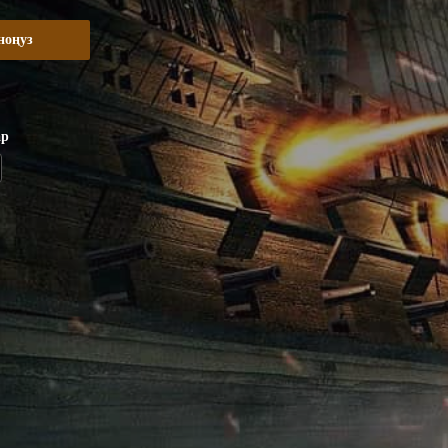
ноңуз
ар