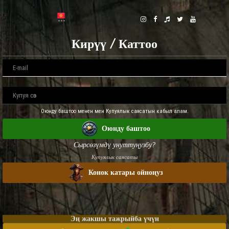
Кирүү / Каттоо
Оюнду баштоо менен мен Купуялык саясатын кабыл алам.
Оюнду баштоо
Сырсөзүмдү унуттуңузбу?
Купуялык саясаты
Конок катары ойноңуз
Эң жакшы тажрыйба үчүн