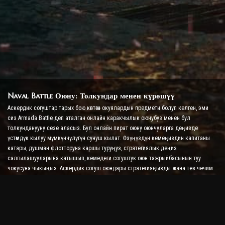
Naval Battle Оюну: Толкундар менен күрөшүү
Аскердик согуштар тарых бою көптөгөн окуялардын предмети болуп келген, эми
сиз Armada Battle деп аталган онлайн каракчылык оюнубуз менен бул
толкунданууну сезе аласыз. Бул онлайн пират оюну оюнчуларга деңизде
үстөмдүк кылуу мүмкүнчүлүгүн сунуш кылат. Өзүңүздүн кемеңиздин капитаны
катары, душман флотторуна каршы туруңуз, стратегиялык деңиз
салгылашууларына катышып, кемедеги согуштук оюн тажрыйбасынын туу
чокусуна чыкыңыз. Аскердик согуш оюндары стратегияңызды жана тез чечим
кабыл алуу жөндөмүңүздү сынайт, ошол эле учурда реалдуу убакыт режиминде
согушуу менен адреналин деңгээлин жогорулатат.
Ship Battle Оюну: Адмирал болууга убакыт келди
Бул Ship Battle Оюнунда оюнчулар өздөрүнүн согуштук кемелерине буйрук беришет
жана душмандын армадаларын алышат. Оюнчулар кемелерин жаңыртып,