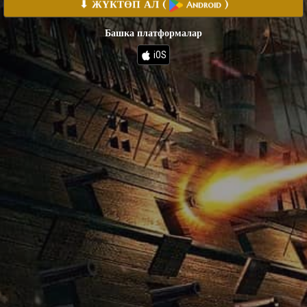
⬇ ЖҮКТӨП АЛ
(
)
Android
Башка платформалар
iOS