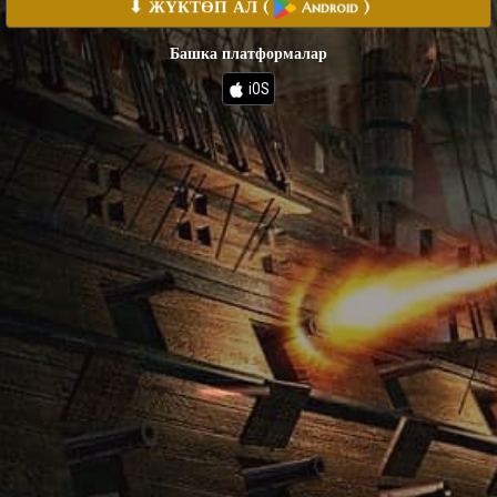
⬇ ЖҮКТӨП АЛ
(
)
Android
Башка платформалар
iOS