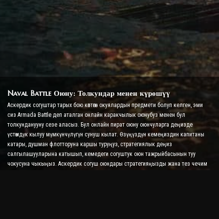
Naval Battle Оюну: Толкундар менен күрөшүү
Аскердик согуштар тарых бою көптөгөн окуялардын предмети болуп келген, эми
сиз Armada Battle деп аталган онлайн каракчылык оюнубуз менен бул
толкунданууну сезе аласыз. Бул онлайн пират оюну оюнчуларга деңизде
үстөмдүк кылуу мүмкүнчүлүгүн сунуш кылат. Өзүңүздүн кемеңиздин капитаны
катары, душман флотторуна каршы туруңуз, стратегиялык деңиз
салгылашууларына катышып, кемедеги согуштук оюн тажрыйбасынын туу
чокусуна чыкыңыз. Аскердик согуш оюндары стратегияңызды жана тез чечим
кабыл алуу жөндөмүңүздү сынайт, ошол эле учурда реалдуу убакыт режиминде
согушуу менен адреналин деңгээлин жогорулатат.
Ship Battle Оюну: Адмирал болууга убакыт келди
Бул Ship Battle Оюнунда оюнчулар өздөрүнүн согуштук кемелерине буйрук беришет
жана душмандын армадаларын алышат. Оюнчулар кемелерин жаңыртып,