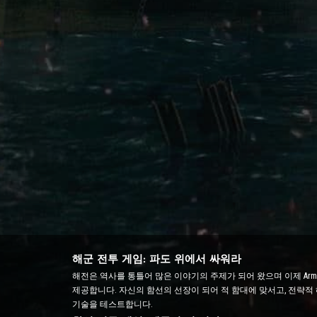
해군 전투 게임: 파도 위에서 싸워라
해전은 역사를 통틀어 많은 이야기의 주제가 되어 왔으며 이제 Arm
제공합니다. 자신의 함선의 선장이 되어 적 함대에 맞서고, 전략적
기술을 테스트합니다.