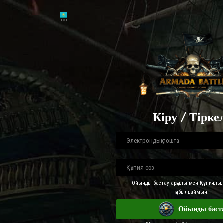
Кіру / Тірке
Ойынды бастау арқылы мен Құпиялыл
қабылдаймын.
Ойынды баст