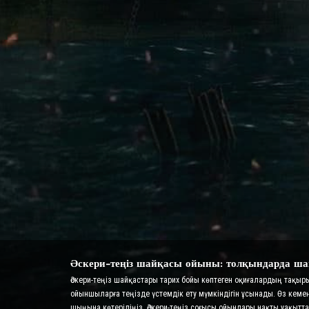
Әскери-теңіз шайқасы ойыны: толқындарда ша
Әскери-теңіз шайқастары тарих бойы көптеген оқиғалардың тақы
ойыншыларға теңізде үстемдік ету мүмкіндігін ұсынады. Өз кеме
шыңына көтеріліңіз. Әскери-теңіз соғысы ойындары нақты уақы