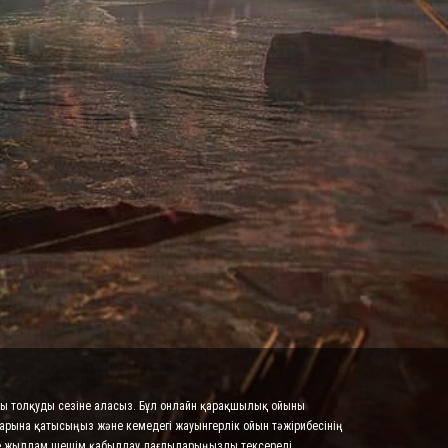
осы толқуды сезіне аласыз. Бұл онлайн қарақшылық ойыны
тарына қатысыңыз және кемедегі жауынгерлік ойын тәжірибесінің
әне жылдам шешім қабылдау дағдыларыңызды тексереді.