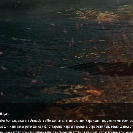
йқас
рыбы болды, енді сіз Armada Battle деп аталатын онлайн қарақшылық ойынымызбен 
ңіздің капитаны ретінде жау флоттарына қарсы тұрыңыз, стратегиялық теңіз шайқас
ттағы шайқастар арқылы адреналин деңгейіңізді арттыра отырып, стратегияңызды ж