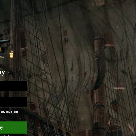
лу
ық саясатын
ау