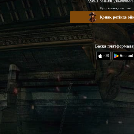
Құпия сөзімді ұмыттыңы
Құпиялылық саясаты
Қонақ ретінде ой
Басқа платформала
iOS
Android