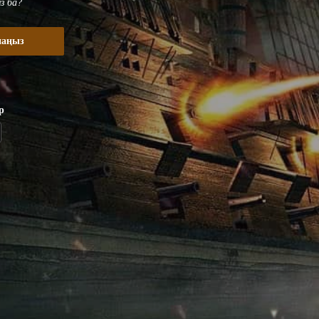
з ба?
наңыз
р