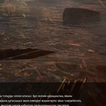
осы толқуды сезіне аласыз. Бұл онлайн қарақшылық ойыны
тарына қатысыңыз және кемедегі жауынгерлік ойын тәжірибесінің
әне жылдам шешім қабылдау дағдыларыңызды тексереді.