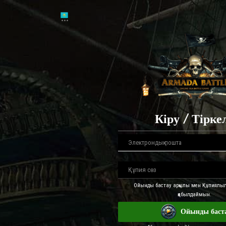
Кіру / Тірке
Ойынды бастау арқылы мен Құпиялыл
қабылдаймын.
Ойынды баст