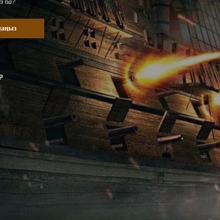
з ба?
наңыз
р