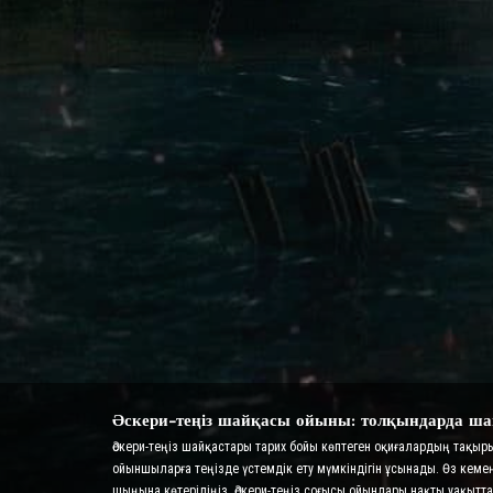
Әскери-теңіз шайқасы ойыны: толқындарда ша
Әскери-теңіз шайқастары тарих бойы көптеген оқиғалардың тақы
ойыншыларға теңізде үстемдік ету мүмкіндігін ұсынады. Өз кеме
шыңына көтеріліңіз. Әскери-теңіз соғысы ойындары нақты уақы