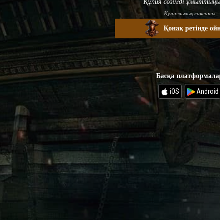
Құпия сөзімді ұмыттыңы
Құпиялылық саясаты
Қонақ ретінде ой
Басқа платформала
iOS
Android