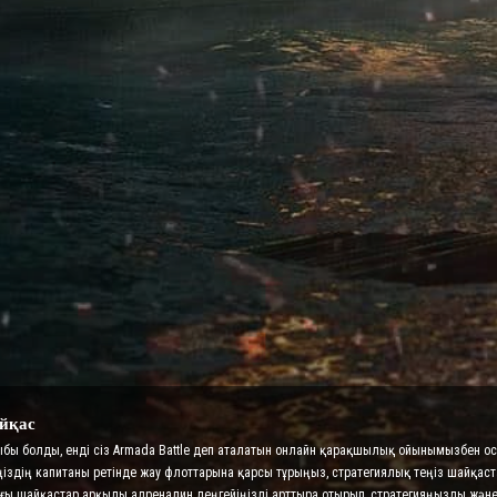
йқас
рыбы болды, енді сіз Armada Battle деп аталатын онлайн қарақшылық ойынымызбен 
ңіздің капитаны ретінде жау флоттарына қарсы тұрыңыз, стратегиялық теңіз шайқас
ттағы шайқастар арқылы адреналин деңгейіңізді арттыра отырып, стратегияңызды ж