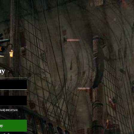
лу
ық саясатын
ау