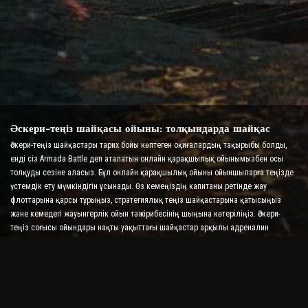
Әскери-теңіз шайқасы ойыны: толқындарда шайқас
Әскери-теңіз шайқастары тарих бойы көптеген оқиғалардың тақырыбы болды,
енді сіз Armada Battle деп аталатын онлайн қарақшылық ойынымызбен осы
толқуды сезіне аласыз. Бұл онлайн қарақшылық ойыны ойыншыларға теңізде
үстемдік ету мүмкіндігін ұсынады. Өз кемеңіздің капитаны ретінде жау
флоттарына қарсы тұрыңыз, стратегиялық теңіз шайқастарына қатысыңыз
және кемедегі жауынгерлік ойын тәжірибесінің шыңына көтеріліңіз. Әскери-
теңіз соғысы ойындары нақты уақыттағы шайқастар арқылы адреналин
деңгейіңізді арттыра отырып, стратегияңызды және жылдам шешім қабылдау
дағдыларыңызды тексереді.
Кеме шайқасы ойыны: адмирал болудың уақыты
Бұл «Кеме шайқасы» ойынында ойыншылар өздерінің әскери кемелерін
басқарады және жау армадаларын алады. Ойыншылар кемелерін жаңартып,