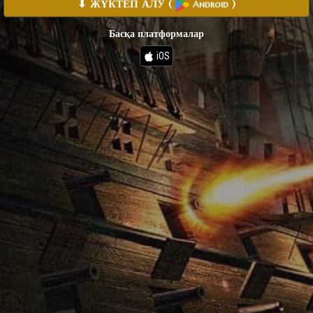
⬇ ЖҮКТЕП АЛУ
(
)
Android
Басқа платформалар
iOS