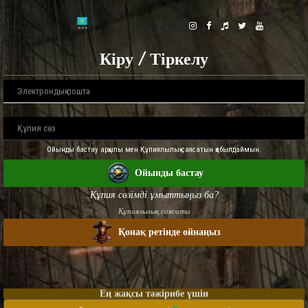
Кіру / Тіркелу
Ойынды бастау арқылы мен Құпиялылық саясатын қабылдаймын.
Ойынды бастау
Құпия сөзімді ұмыттыңыз ба?
Құпиялылық саясаты
Қонақ ретінде ойнаңыз
Ең жақсы тәжірибе үшін