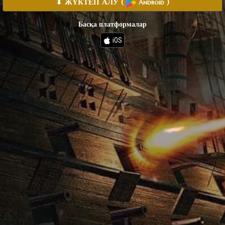
⬇ ЖҮКТЕП АЛУ
(
)
Android
Басқа платформалар
iOS