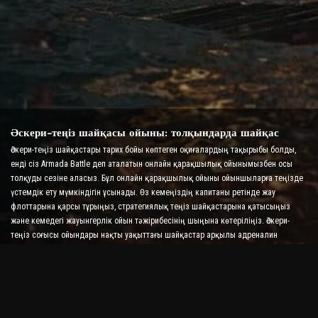
Әскери-теңіз шайқасы ойыны: толқындарда шайқас
Әскери-теңіз шайқастары тарих бойы көптеген оқиғалардың тақырыбы болды,
енді сіз Armada Battle деп аталатын онлайн қарақшылық ойынымызбен осы
толқуды сезіне аласыз. Бұл онлайн қарақшылық ойыны ойыншыларға теңізде
үстемдік ету мүмкіндігін ұсынады. Өз кемеңіздің капитаны ретінде жау
флоттарына қарсы тұрыңыз, стратегиялық теңіз шайқастарына қатысыңыз
және кемедегі жауынгерлік ойын тәжірибесінің шыңына көтеріліңіз. Әскери-
теңіз соғысы ойындары нақты уақыттағы шайқастар арқылы адреналин
деңгейіңізді арттыра отырып, стратегияңызды және жылдам шешім қабылдау
дағдыларыңызды тексереді.
Кеме шайқасы ойыны: адмирал болудың уақыты
Бұл «Кеме шайқасы» ойынында ойыншылар өздерінің әскери кемелерін
басқарады және жау армадаларын алады. Ойыншылар кемелерін жаңартып,