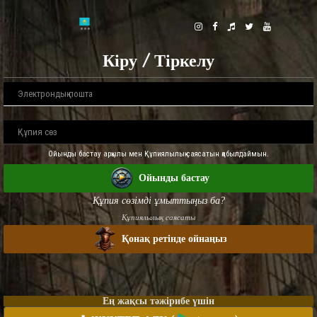
Кіру / Тіркелу
Ойынды бастау арқылы мен Құпиялылық саясатын қабылдаймын.
Ойынды бастау
Құпия сөзімді ұмыттыңыз ба?
Құпиялылық саясаты
Қонақ ретінде ойнаңыз
Ең жақсы тәжірибе үшін