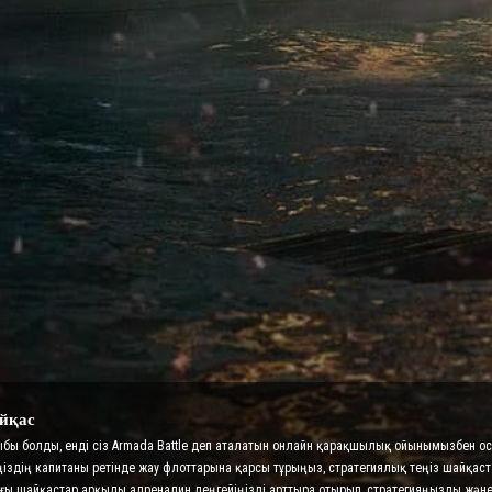
йқас
рыбы болды, енді сіз Armada Battle деп аталатын онлайн қарақшылық ойынымызбен 
ңіздің капитаны ретінде жау флоттарына қарсы тұрыңыз, стратегиялық теңіз шайқас
ттағы шайқастар арқылы адреналин деңгейіңізді арттыра отырып, стратегияңызды ж