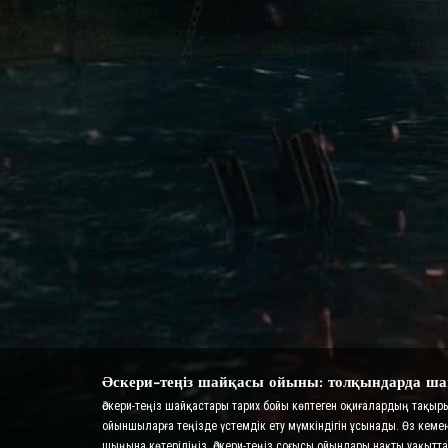
Әскери-теңіз шайқасы ойыны: толқындарда ша
Әскери-теңіз шайқастары тарих бойы көптеген оқиғалардың тақы
ойыншыларға теңізде үстемдік ету мүмкіндігін ұсынады. Өз кеме
шыңына көтеріліңіз. Әскери-теңіз соғысы ойындары нақты уақы