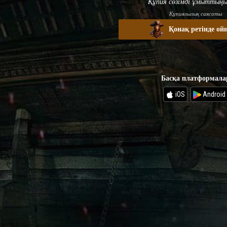
Құпия сөзімді ұмыттыңы
Құпиялылық саясаты
Қонақ ретінде ой
Басқа платформала
iOS
Android