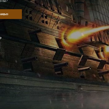
з ба?
наңыз
р