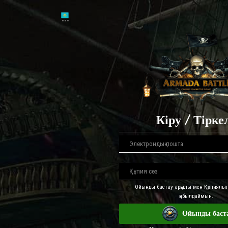
Кіру / Тірке
Ойынды бастау арқылы мен Құпиялыл
қабылдаймын.
Ойынды баст