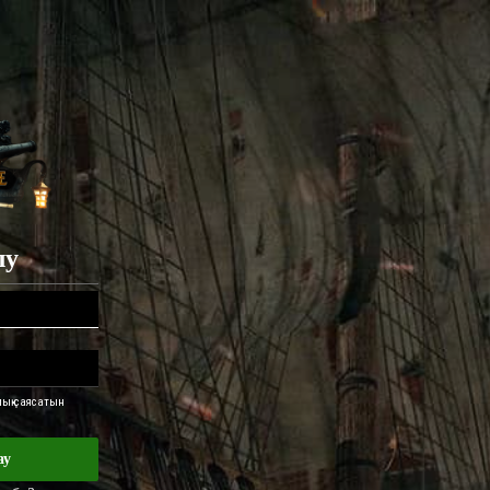
лу
ық саясатын
ау