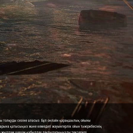
осы толқуды сезіне аласыз. Бұл онлайн қарақшылық ойыны
тарына қатысыңыз және кемедегі жауынгерлік ойын тәжірибесінің
әне жылдам шешім қабылдау дағдыларыңызды тексереді.