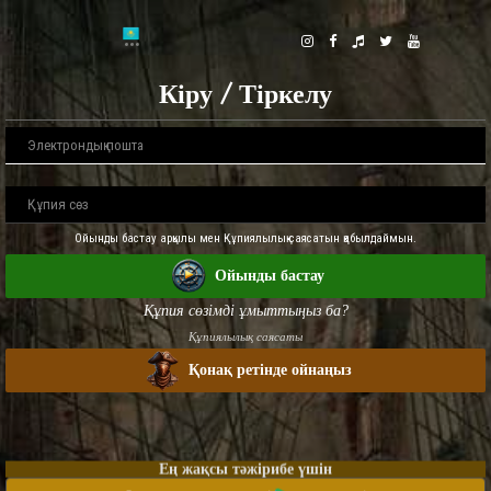
Кіру / Тіркелу
Ойынды бастау арқылы мен Құпиялылық саясатын қабылдаймын.
Ойынды бастау
Құпия сөзімді ұмыттыңыз ба?
Құпиялылық саясаты
Қонақ ретінде ойнаңыз
Ең жақсы тәжірибе үшін