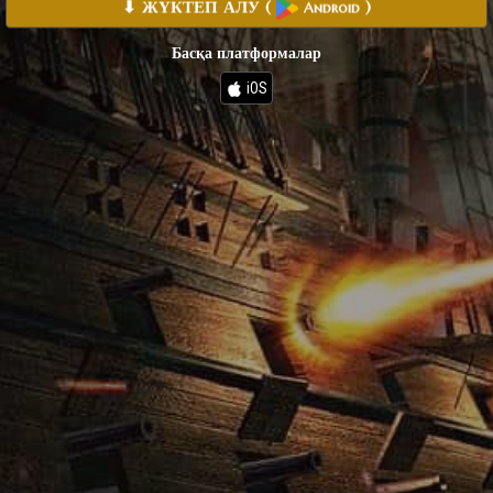
⬇ ЖҮКТЕП АЛУ
(
)
Android
Басқа платформалар
iOS