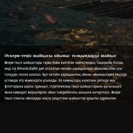
Әскери-теңіз шайқасы ойыны: толқындарда шайқас
Әскери-теңіз шайқастары тарих бойы көптеген оқиғалардың тақырыбы болды,
енді сіз Armada Battle деп аталатын онлайн қарақшылық ойынымызбен осы
толқуды сезіне аласыз. Бұл онлайн қарақшылық ойыны ойыншыларға теңізде
үстемдік ету мүмкіндігін ұсынады. Өз кемеңіздің капитаны ретінде жау
флоттарына қарсы тұрыңыз, стратегиялық теңіз шайқастарына қатысыңыз
және кемедегі жауынгерлік ойын тәжірибесінің шыңына көтеріліңіз. Әскери-
теңіз соғысы ойындары нақты уақыттағы шайқастар арқылы адреналин
деңгейіңізді арттыра отырып, стратегияңызды және жылдам шешім қабылдау
дағдыларыңызды тексереді.
Кеме шайқасы ойыны: адмирал болудың уақыты
Бұл «Кеме шайқасы» ойынында ойыншылар өздерінің әскери кемелерін
басқарады және жау армадаларын алады. Ойыншылар кемелерін жаңартып,