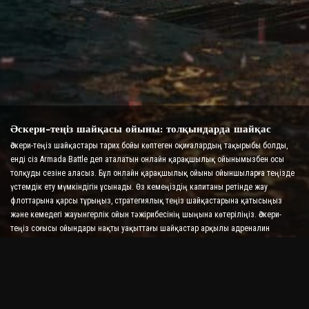
Әскери-теңіз шайқасы ойыны: толқындарда шайқас
Әскери-теңіз шайқастары тарих бойы көптеген оқиғалардың тақырыбы болды,
енді сіз Armada Battle деп аталатын онлайн қарақшылық ойынымызбен осы
толқуды сезіне аласыз. Бұл онлайн қарақшылық ойыны ойыншыларға теңізде
үстемдік ету мүмкіндігін ұсынады. Өз кемеңіздің капитаны ретінде жау
флоттарына қарсы тұрыңыз, стратегиялық теңіз шайқастарына қатысыңыз
және кемедегі жауынгерлік ойын тәжірибесінің шыңына көтеріліңіз. Әскери-
теңіз соғысы ойындары нақты уақыттағы шайқастар арқылы адреналин
деңгейіңізді арттыра отырып, стратегияңызды және жылдам шешім қабылдау
дағдыларыңызды тексереді.
Кеме шайқасы ойыны: адмирал болудың уақыты
Бұл «Кеме шайқасы» ойынында ойыншылар өздерінің әскери кемелерін
басқарады және жау армадаларын алады. Ойыншылар кемелерін жаңартып,