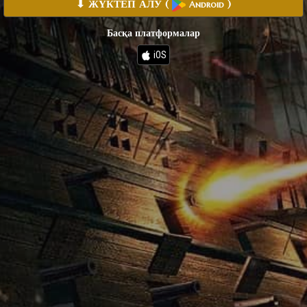
⬇ ЖҮКТЕП АЛУ
(
)
Android
Басқа платформалар
iOS