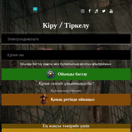
Кіру / Тіркелу
Ойынды бастау арқылы мен Құпиялылық саясатын қабылдаймын.
Ойынды бастау
Құпия сөзімді ұмыттыңыз ба?
Құпиялылық саясаты
Қонақ ретінде ойнаңыз
Ең жақсы тәжірибе үшін