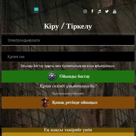
Кіру / Тіркелу
Ойынды бастау арқылы мен Құпиялылық саясатын қабылдаймын.
Ойынды бастау
Құпия сөзімді ұмыттыңыз ба?
Құпиялылық саясаты
Қонақ ретінде ойнаңыз
Ең жақсы тәжірибе үшін