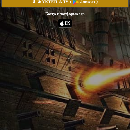
⬇ ЖҮКТЕП АЛУ
(
)
Android
Басқа платформалар
iOS