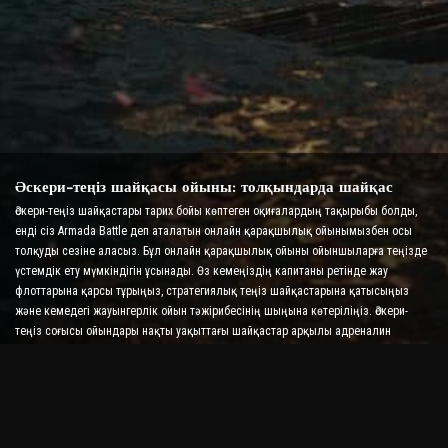
Әскери-теңіз шайқасы ойыны: толқындарда шайқас
Әскери-теңіз шайқастары тарих бойы көптеген оқиғалардың тақырыбы болды,
енді сіз Armada Battle деп аталатын онлайн қарақшылық ойынымызбен осы
толқуды сезіне аласыз. Бұл онлайн қарақшылық ойыны ойыншыларға теңізде
үстемдік ету мүмкіндігін ұсынады. Өз кемеңіздің капитаны ретінде жау
флоттарына қарсы тұрыңыз, стратегиялық теңіз шайқастарына қатысыңыз
және кемедегі жауынгерлік ойын тәжірибесінің шыңына көтеріліңіз. Әскери-
теңіз соғысы ойындары нақты уақыттағы шайқастар арқылы адреналин
деңгейіңізді арттыра отырып, стратегияңызды және жылдам шешім қабылдау
дағдыларыңызды тексереді.
Кеме шайқасы ойыны: адмирал болудың уақыты
Бұл «Кеме шайқасы» ойынында ойыншылар өздерінің әскери кемелерін
басқарады және жау армадаларын алады. Ойыншылар кемелерін жаңартып,