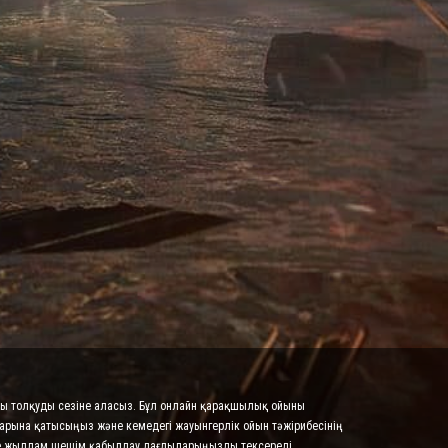
осы толқуды сезіне аласыз. Бұл онлайн қарақшылық ойыны
тарына қатысыңыз және кемедегі жауынгерлік ойын тәжірибесінің
әне жылдам шешім қабылдау дағдыларыңызды тексереді.