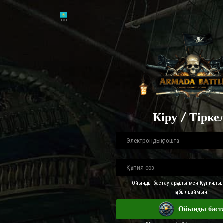
Кіру / Тірке
Ойынды бастау арқылы мен Құпиялыл
қабылдаймын.
Ойынды баст