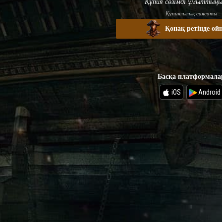
Құпия сөзімді ұмыттыңы
Құпиялылық саясаты
Қонақ ретінде ой
Басқа платформала
iOS
Android