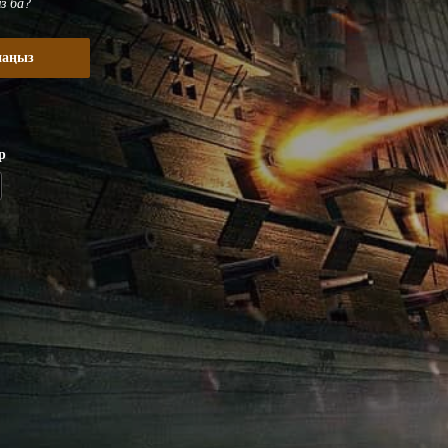
з ба?
наңыз
р