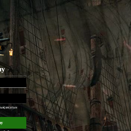
лу
ық саясатын
ау