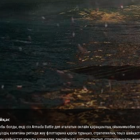
йқас
рыбы болды, енді сіз Armada Battle деп аталатын онлайн қарақшылық ойынымызбен 
ңіздің капитаны ретінде жау флоттарына қарсы тұрыңыз, стратегиялық теңіз шайқас
ттағы шайқастар арқылы адреналин деңгейіңізді арттыра отырып, стратегияңызды ж