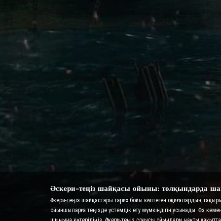
Әскери-теңіз шайқасы ойыны: толқындарда ша
Әскери-теңіз шайқастары тарих бойы көптеген оқиғалардың тақы
ойыншыларға теңізде үстемдік ету мүмкіндігін ұсынады. Өз кеме
шыңына көтеріліңіз. Әскери-теңіз соғысы ойындары нақты уақы