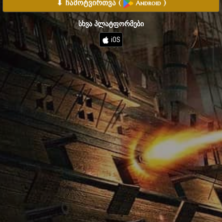
⬇ ჩამოტვირთვა
(
)
Android
სხვა პლატფორმები
iOS