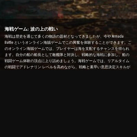
海戦ゲーム: 波の上の戦い
海戦は歴史を通じて多くの物語の題材となってきましたが、今や Armada
Battle というオンライン海賊ゲームでこの興奮を体験することができます。こ
のオンライン海賊ゲームでは、プレイヤーは海を支配するチャンスを得られ
ます。自分の船の船長として敵艦隊と対決し、戦略的な海戦に参加し、船の
戦闘ゲーム体験の頂点に上り詰めましょう。海戦ゲームでは、リアルタイム
の戦闘でアドレナリン レベルを高めながら、戦略と素早い意思決定スキルが
試されます。
艦船バトルゲーム: 提督になる時間
この船バトル ゲームでは、プレイヤーは自分の軍艦を指揮して敵艦隊に挑み
ます。プレイヤーは船をアップグレードしたり、新しい武器や装甲を追加し
たり、乗組員を訓練したりできます。このオンライン海賊ゲームでは、提督
としての責任を負います。戦術的知性を活用して敵を破壊し、最強の船長に
なりましょう。
オンライン海賊ゲーム: 冒険に出発
オンライン海賊ゲームで成功するには、戦闘戦略だけでなく、探索や外交ス
キルも必要です。Armada Battle では、海賊は宝探しに出かけたり、失われた