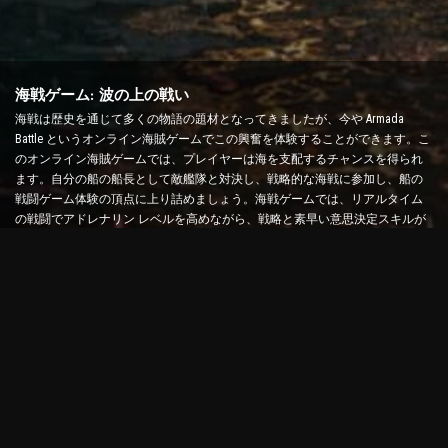
海戦ゲーム: 波の上の戦い
海戦は歴史を通じて多くの物語の題材となってきましたが、今や Armada
Battle というオンライン海賊ゲームでこの興奮を体験することができます。こ
のオンライン海賊ゲームでは、プレイヤーは海を支配するチャンスを得られ
ます。自分の船の船長として敵艦隊と対決し、戦略的な海戦に参加し、船の
戦闘ゲーム体験の頂点に上り詰めましょう。海戦ゲームでは、リアルタイム
の戦闘でアドレナリン レベルを高めながら、戦略と素早い意思決定スキルが
試されます。
艦船バトルゲーム: 提督になる時間
この船バトル ゲームでは、プレイヤーは自分の軍艦を指揮して敵艦隊に挑み
ます。プレイヤーは船をアップグレードしたり、新しい武器や装甲を追加し
たり、乗組員を訓練したりできます。このオンライン海賊ゲームでは、提督
としての責任を負います。戦術的知性を活用して敵を破壊し、最強の船長に
なりましょう。
オンライン海賊ゲーム: 冒険に出発
オンライン海賊ゲームで成功するには、戦闘戦略だけでなく、探索や外交ス
キルも必要です。Armada Battle では、海賊は宝探しに出かけたり、失われた