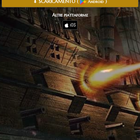
⬇ SCARICAMENTO
(
)
Android
Altre piattaforme
iOS