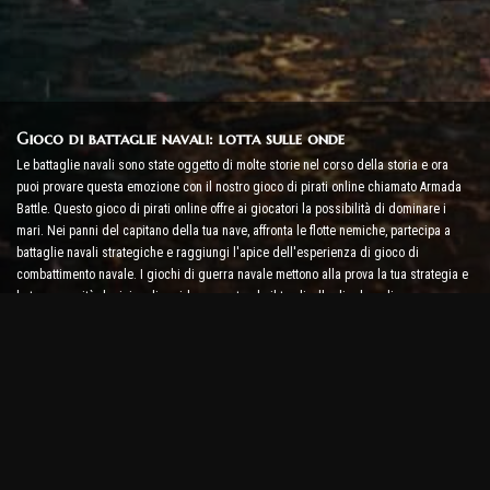
Gioco di battaglie navali: lotta sulle onde
Le battaglie navali sono state oggetto di molte storie nel corso della storia e ora
puoi provare questa emozione con il nostro gioco di pirati online chiamato Armada
Battle. Questo gioco di pirati online offre ai giocatori la possibilità di dominare i
mari. Nei panni del capitano della tua nave, affronta le flotte nemiche, partecipa a
battaglie navali strategiche e raggiungi l'apice dell'esperienza di gioco di
combattimento navale. I giochi di guerra navale mettono alla prova la tua strategia e
le tue capacità decisionali rapide aumentando il tuo livello di adrenalina con
combattimenti in tempo reale.
Gioco di battaglie navali: è ora di diventare un ammiraglio
In questo gioco di battaglie navali, i giocatori comandano le proprie navi da guerra e
affrontano le armate nemiche. I giocatori possono potenziare le proprie navi,
aggiungere nuove armi e armature e addestrare i propri equipaggi. Questo gioco
pirata online ti affida le responsabilità di un ammiraglio. Usa l'intelligenza tattica per
distruggere i tuoi nemici e diventare il più potente capitano dei mari.
Gioco di pirati online: salpa per l'avventura