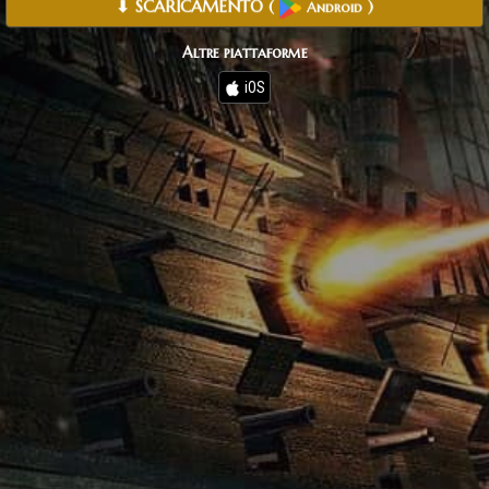
⬇ SCARICAMENTO
(
)
Android
Altre piattaforme
iOS