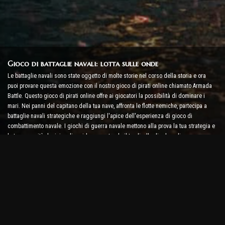
Gioco di battaglie navali: lotta sulle onde
Le battaglie navali sono state oggetto di molte storie nel corso della storia e ora
puoi provare questa emozione con il nostro gioco di pirati online chiamato Armada
Battle. Questo gioco di pirati online offre ai giocatori la possibilità di dominare i
mari. Nei panni del capitano della tua nave, affronta le flotte nemiche, partecipa a
battaglie navali strategiche e raggiungi l'apice dell'esperienza di gioco di
combattimento navale. I giochi di guerra navale mettono alla prova la tua strategia e
le tue capacità decisionali rapide aumentando il tuo livello di adrenalina con
combattimenti in tempo reale.
Gioco di battaglie navali: è ora di diventare un ammiraglio
In questo gioco di battaglie navali, i giocatori comandano le proprie navi da guerra e
affrontano le armate nemiche. I giocatori possono potenziare le proprie navi,
aggiungere nuove armi e armature e addestrare i propri equipaggi. Questo gioco
pirata online ti affida le responsabilità di un ammiraglio. Usa l'intelligenza tattica per
distruggere i tuoi nemici e diventare il più potente capitano dei mari.
Gioco di pirati online: salpa per l'avventura