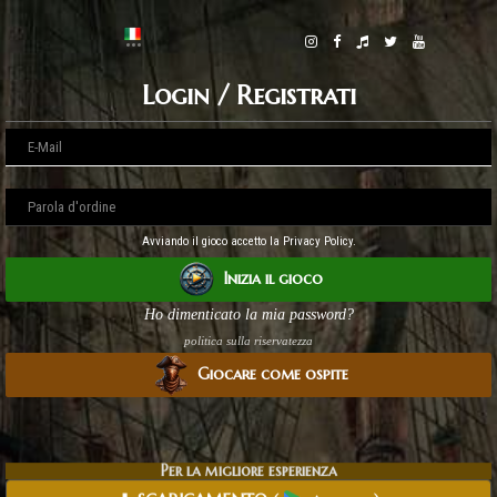
Login / Registrati
Avviando il gioco accetto la Privacy Policy.
Inizia il gioco
Ho dimenticato la mia password?
politica sulla riservatezza
Giocare come ospite
Per la migliore esperienza