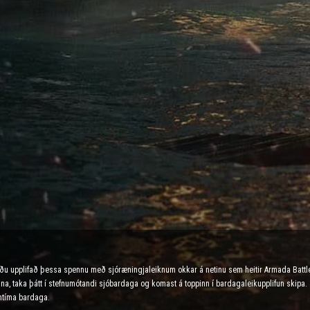
urðu upplifað þessa spennu með sjóræningjaleiknum okkar á netinu sem heitir Armada Battl
a óvina, taka þátt í stefnumótandi sjóbardaga og komast á toppinn í bardagaleikupplifun skipa.
ntíma bardaga.