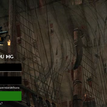
u þig
nuverndarstefnuna.
u?