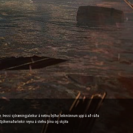
e. Þessi sjóræningjaleikur á netinu býður leikmönnum upp á að ráða
 Sjóhernaðarleikir reyna á stefnu þína og skjóta