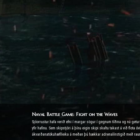
Naval Battle Game: Fight on the Waves
Sjóorrustur hafa verið efni í margar sögur í gegnum tíðina og nú get
yfir hafinu. Sem skipstjóri á þínu eigin skipi skaltu takast á við flot
ákvarðanatökuhæfileika á meðan þú hækkar adrenalínstigið með rau