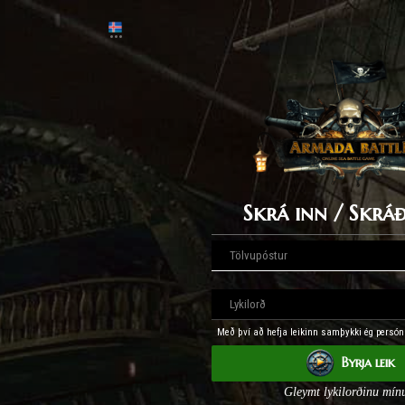
Skrá inn / Skráð
Með því að hefja leikinn samþykki ég persó
Byrja leik
Gleymt lykilorðinu mín