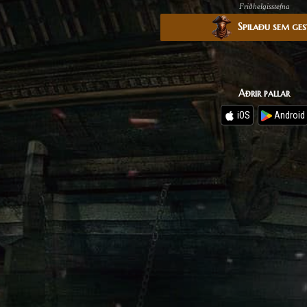
Friðhelgisstefna
Spilaðu sem ge
Aðrir pallar
iOS
Android