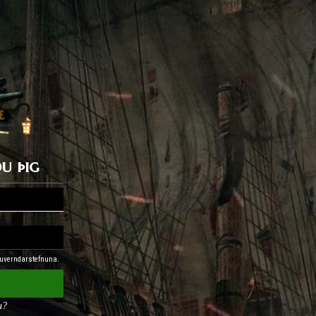
u þig
nuverndarstefnuna.
u?