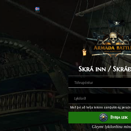
Skrá inn / Skráð
Með því að hefja leikinn samþykki ég persó
Byrja leik
Gleymt lykilorðinu mín