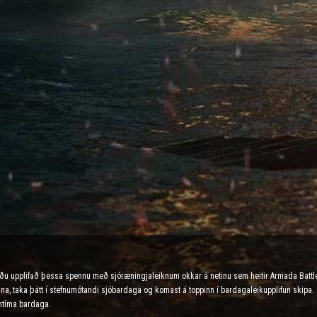
urðu upplifað þessa spennu með sjóræningjaleiknum okkar á netinu sem heitir Armada Battl
a óvina, taka þátt í stefnumótandi sjóbardaga og komast á toppinn í bardagaleikupplifun skipa.
ntíma bardaga.