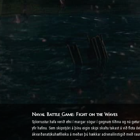
Naval Battle Game: Fight on the Waves
Sjóorrustur hafa verið efni í margar sögur í gegnum tíðina og nú get
yfir hafinu. Sem skipstjóri á þínu eigin skipi skaltu takast á við flot
ákvarðanatökuhæfileika á meðan þú hækkar adrenalínstigið með rau