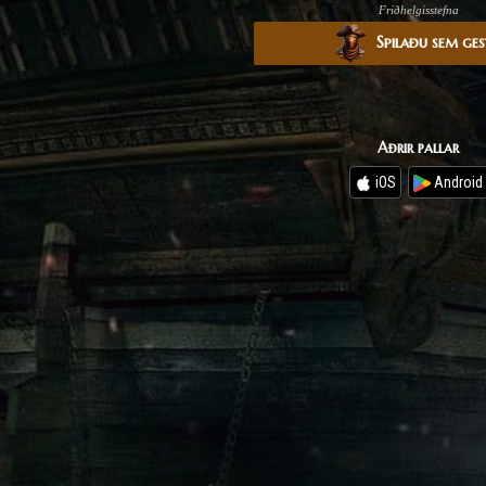
Friðhelgisstefna
Spilaðu sem ge
Aðrir pallar
iOS
Android