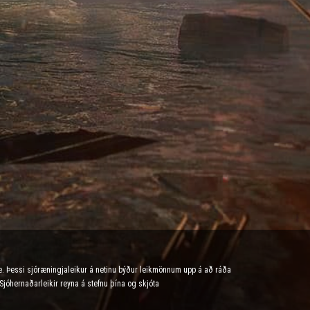
e. Þessi sjóræningjaleikur á netinu býður leikmönnum upp á að ráða
 Sjóhernaðarleikir reyna á stefnu þína og skjóta