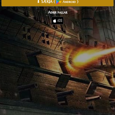
⬇ SÆKJA
(
)
Android
Aðrir pallar
iOS