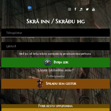
Skrá inn / Skráðu þig
Með því að hefja leikinn samþykki ég persónuverndarstefnuna.
Byrja leik
Gleymt lykilorðinu mínu?
Friðhelgisstefna
Spilaðu sem gestur
Fyrir bestu upplifunina