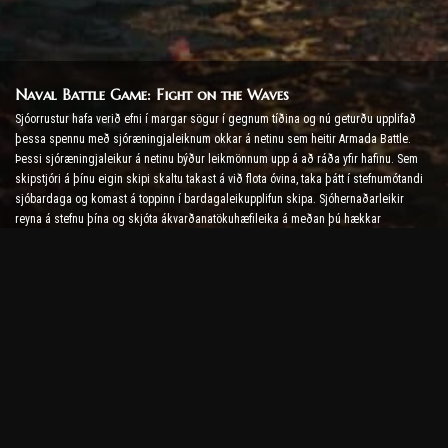
Naval Battle Game: Fight on the Waves
Sjóorrustur hafa verið efni í margar sögur í gegnum tíðina og nú geturðu upplifað
þessa spennu með sjóræningjaleiknum okkar á netinu sem heitir Armada Battle.
Þessi sjóræningjaleikur á netinu býður leikmönnum upp á að ráða yfir hafinu. Sem
skipstjóri á þínu eigin skipi skaltu takast á við flota óvina, taka þátt í stefnumótandi
sjóbardaga og komast á toppinn í bardagaleikupplifun skipa. Sjóhernaðarleikir
reyna á stefnu þína og skjóta ákvarðanatökuhæfileika á meðan þú hækkar
adrenalínstigið með rauntíma bardaga.
Skipabardagaleikur: Tími til að verða aðmíráll
Í þessum skipabardagaleik stjórna leikmenn eigin herskipum og taka á herskipum
óvina. Spilarar geta uppfært skip sín, bætt við nýjum vopnum og herklæðum og
þjálfað áhafnir sínar. Þessi sjóræningjaleikur á netinu skilur þig eftir ábyrgð
aðmíráls. Notaðu taktíska greind til að eyða óvinum þínum og verða öflugasti
skipstjóri hafsins.
Sjóræningjaleikur á netinu: Siglt á ævintýri
Til að ná árangri í sjóræningjaleikjum á netinu þarf ekki aðeins bardagaaðferðir
heldur einnig könnunar- og diplómatísk kunnáttu. Í Armada Battle geta sjóræningjar