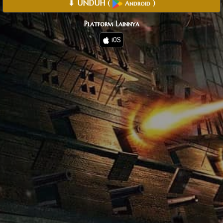
⬇ UNDUH
(
)
Android
Platform Lainnya
iOS