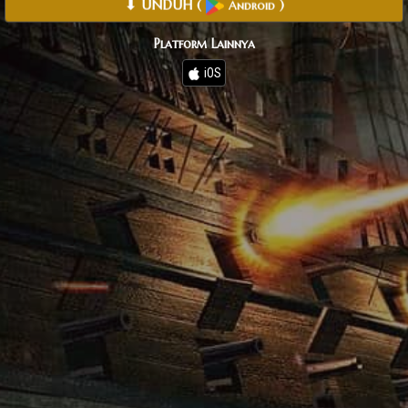
⬇ UNDUH
(
)
Android
Platform Lainnya
iOS