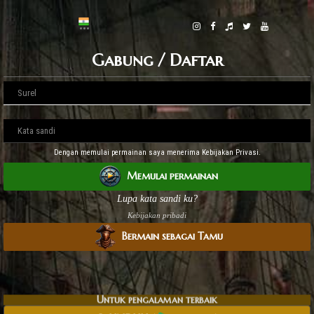
Gabung / Daftar
Dengan memulai permainan saya menerima Kebijakan Privasi.
Memulai permainan
Lupa kata sandi ku?
Kebijakan pribadi
Bermain sebagai Tamu
Untuk pengalaman terbaik