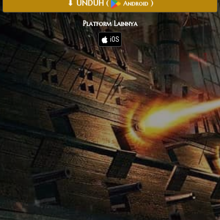
⬇ UNDUH
(
)
Android
Platform Lainnya
iOS