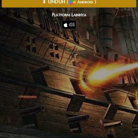
⬇ UNDUH
(
)
Android
Platform Lainnya
iOS