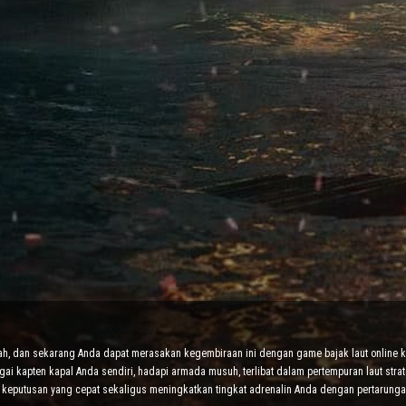
ah, dan sekarang Anda dapat merasakan kegembiraan ini dengan game bajak laut online ka
 kapten kapal Anda sendiri, hadapi armada musuh, terlibat dalam pertempuran laut str
 keputusan yang cepat sekaligus meningkatkan tingkat adrenalin Anda dengan pertarunga