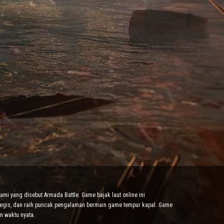
mi yang disebut Armada Battle. Game bajak laut online ini
ategis, dan raih puncak pengalaman bermain game tempur kapal. Game
n waktu nyata.