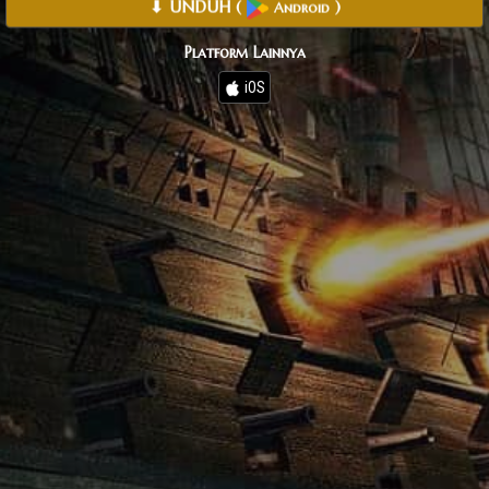
⬇ UNDUH
(
)
Android
Platform Lainnya
iOS