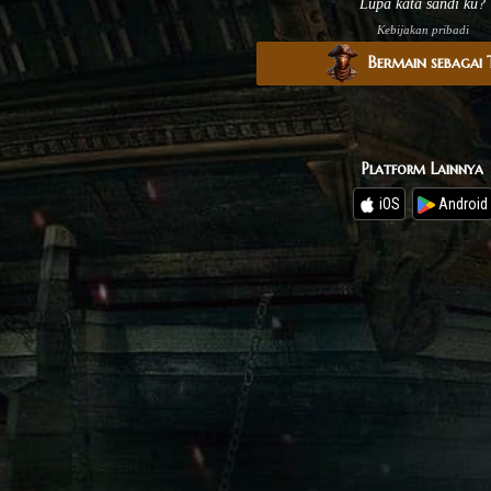
Lupa kata sandi ku?
Kebijakan pribadi
Bermain sebagai
Platform Lainnya
iOS
Android