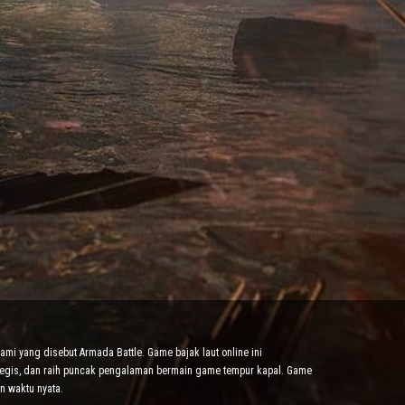
mi yang disebut Armada Battle. Game bajak laut online ini
ategis, dan raih puncak pengalaman bermain game tempur kapal. Game
n waktu nyata.