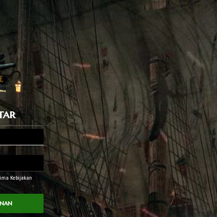
tar
ima Kebijakan
inan