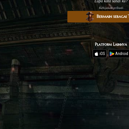
Lupa kata sandi ku?
Kebijakan pribadi
Bermain sebagai
Platform Lainnya
iOS
Android