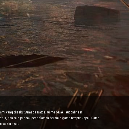
mi yang disebut Armada Battle. Game bajak laut online ini
ategis, dan raih puncak pengalaman bermain game tempur kapal. Game
n waktu nyata.