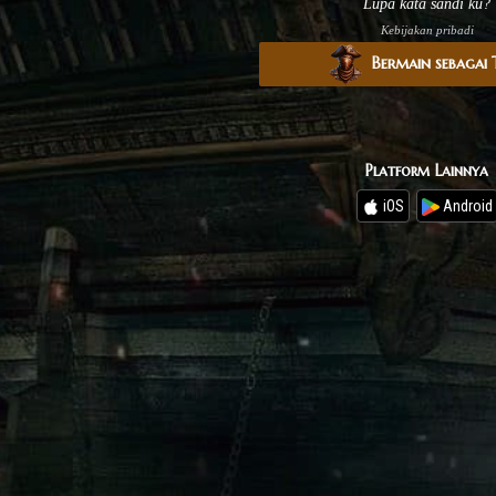
Lupa kata sandi ku?
Kebijakan pribadi
Bermain sebagai
Platform Lainnya
iOS
Android