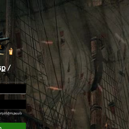
ք /
Գաղտնիության
:
ը