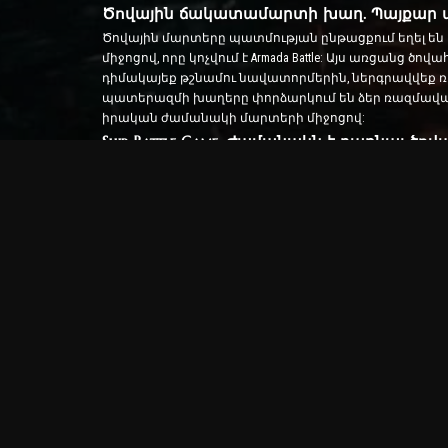
Ծովային ճակատամարտի խաղ. Պայքար ա
Ծովային մարտերը պատմության ընթացքում եղել են 
միջոցով, որը կոչվում է Armada Battle: Այս առցան
դիմակայեք թշնամու նավատորմերին, ներգրավվեք
պատերազմի խաղերը փորձարկում են ձեր ռազմավարո
իրական ժամանակի մարտերի միջոցով:
Ship Battle Game. Ժամանակն է դառնալ ծով
Այս Ship Battle խաղում խաղացողները ղեկավարում
նավերը, ավելացնել նոր զենքեր և զրահներ և մարզ
մարտավարական հետախուզություն՝ ոչնչացնելու ձե
Օնլայն ծովահեն խաղ. Նավարկել արկածա
Օնլայն ծովահեն խաղերում հաջողակ լինելու համա
հմտություններ: Armada Battle-ում ծովահենները կարո
բազմազանությունը ապահովում է խաղային լայն փոր
Առցանց ծովահեն խաղ և առաջադեմ գր
Armada Battle առցանց ծովահեն խաղը ուշադրությու
առաջարկում են իրատեսական ռազմածովային մարտա
ռեալիզմը խաղացողներին էլ ավելի են քաշում դեպի այ
պատերազմական խաղերին և նավերի պատերազմական 
ժամանակն է հայտարարելու ձեր ինքնիշխանություն
Արմադա
Ծովային ճակատամարտի խաղ
Նավի խաղ