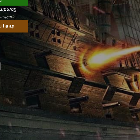
նաբառը
ություն
 հյուր