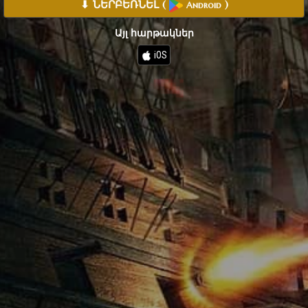
⬇ ՆԵՐԲԵՌՆԵԼ
(
)
Android
Այլ հարթակներ
iOS