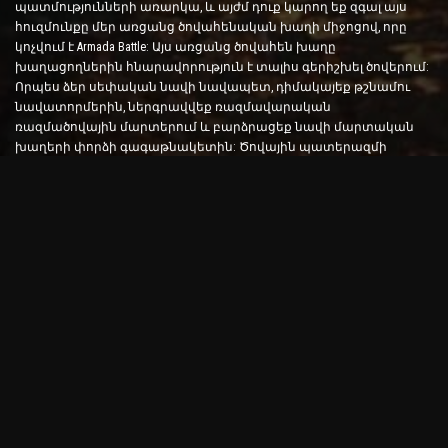
պատմությունների առարկա, և այժմ դուք կարող եք զգալ այս
հուզմունքը մեր առցանց ծովահենական խաղի միջոցով, որը
կոչվում է Armada Battle: Այս առցանց ծովահեն խաղը
խաղացողներին հնարավորություն է տալիս գերիշխել ծովերում:
Որպես ձեր սեփական նավի նավապետ, դիմակայեք թշնամու
նավատորմերին, ներգրավվեք ռազմավարական
ռազմածովային մարտերում և բարձրացեք նավի մարտական
խաղերի փորձի գագաթնակետին: Ծովային պատերազմի
խաղերը փորձարկում են ձեր ռազմավարությունը և արագ
որոշումներ կայացնելու հմտությունները՝ միաժամանակ
բարձրացնելով ձեր ադրենալինի մակարդակը իրական
ժամանակի մարտերի միջոցով:
Ship Battle Game. Ժամանակն է դառնալ ծովակալ
Այս Ship Battle խաղում խաղացողները ղեկավարում են իրենց
սեփական ռազմանավերը և բռնում թշնամու արմադաների
վրա: Խաղացողները կարող են արդիականացնել իրենց նավերը,
ավելացնել նոր զենքեր և զրահներ և մարզել իրենց
անձնակազմին: Այս առցանց ծովահեն խաղը ձեզ թողնում է
ծովակալի պարտականությունները: Օգտագործեք
մարտավարական հետախուզություն՝ ոչնչացնելու ձեր
թշնամիներին և դառնալու ծովերի ամենահզոր կապիտանը:
Օնլայն ծովահեն խաղ. Նավարկել արկածային