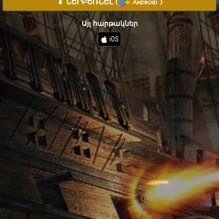
⬇ ՆԵՐԲԵՌՆԵԼ
(
)
Android
Այլ հարթակներ
iOS