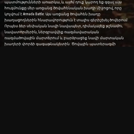
պատմությունների առարկա, և այժմ դուք կարող եք զգալ այս
հուզմունքը մեր առցանց ծովահենական խաղի միջոցով, որը
կոչվում է Armada Battle: Այս առցանց ծովահեն խաղը
խաղացողներին հնարավորություն է տալիս գերիշխել ծովերում:
Որպես ձեր սեփական նավի նավապետ, դիմակայեք թշնամու
նավատորմերին, ներգրավվեք ռազմավարական
ռազմածովային մարտերում և բարձրացեք նավի մարտական
խաղերի փորձի գագաթնակետին: Ծովային պատերազմի
խաղերը փորձարկում են ձեր ռազմավարությունը և արագ
որոշումներ կայացնելու հմտությունները՝ միաժամանակ
բարձրացնելով ձեր ադրենալինի մակարդակը իրական
ժամանակի մարտերի միջոցով:
Ship Battle Game. Ժամանակն է դառնալ ծովակալ
Այս Ship Battle խաղում խաղացողները ղեկավարում են իրենց
սեփական ռազմանավերը և բռնում թշնամու արմադաների
վրա: Խաղացողները կարող են արդիականացնել իրենց նավերը,
ավելացնել նոր զենքեր և զրահներ և մարզել իրենց
անձնակազմին: Այս առցանց ծովահեն խաղը ձեզ թողնում է
ծովակալի պարտականությունները: Օգտագործեք
մարտավարական հետախուզություն՝ ոչնչացնելու ձեր
թշնամիներին և դառնալու ծովերի ամենահզոր կապիտանը:
Օնլայն ծովահեն խաղ. Նավարկել արկածային