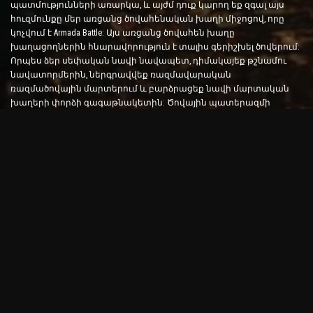
պատմությունների առարկա, և այժմ դուք կարող եք զգալ այս
հուզմունքը մեր առցանց ծովահենական խաղի միջոցով, որը
կոչվում է Armada Battle: Այս առցանց ծովահեն խաղը
խաղացողներին հնարավորություն է տալիս գերիշխել ծովերում:
Որպես ձեր սեփական նավի նավապետ, դիմակայեք թշնամու
նավատորմերին, ներգրավվեք ռազմավարական
ռազմածովային մարտերում և բարձրացեք նավի մարտական
խաղերի փորձի գագաթնակետին: Ծովային պատերազմի
խաղերը փորձարկում են ձեր ռազմավարությունը և արագ
որոշումներ կայացնելու հմտությունները՝ միաժամանակ
բարձրացնելով ձեր ադրենալինի մակարդակը իրական
ժամանակի մարտերի միջոցով:
Ship Battle Game. Ժամանակն է դառնալ ծովակալ
Այս Ship Battle խաղում խաղացողները ղեկավարում են իրենց
սեփական ռազմանավերը և բռնում թշնամու արմադաների
վրա: Խաղացողները կարող են արդիականացնել իրենց նավերը,
ավելացնել նոր զենքեր և զրահներ և մարզել իրենց
անձնակազմին: Այս առցանց ծովահեն խաղը ձեզ թողնում է
ծովակալի պարտականությունները: Օգտագործեք
մարտավարական հետախուզություն՝ ոչնչացնելու ձեր
թշնամիներին և դառնալու ծովերի ամենահզոր կապիտանը:
Օնլայն ծովահեն խաղ. Նավարկել արկածային