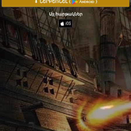
⬇ ՆԵՐԲԵՌՆԵԼ
(
)
Android
Այլ հարթակներ
iOS