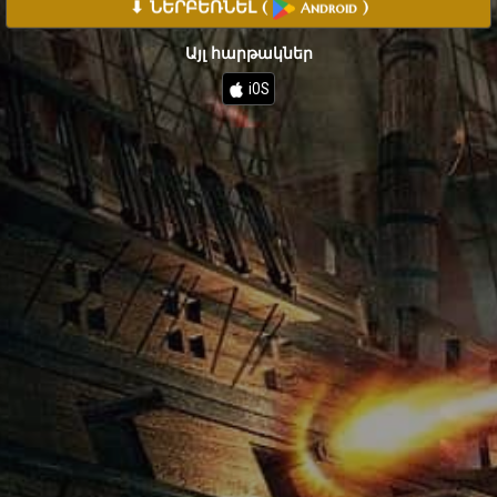
⬇ ՆԵՐԲԵՌՆԵԼ
(
)
Android
Այլ հարթակներ
iOS