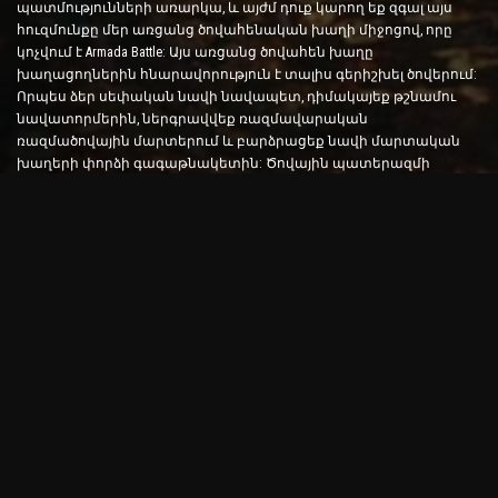
պատմությունների առարկա, և այժմ դուք կարող եք զգալ այս
հուզմունքը մեր առցանց ծովահենական խաղի միջոցով, որը
կոչվում է Armada Battle: Այս առցանց ծովահեն խաղը
խաղացողներին հնարավորություն է տալիս գերիշխել ծովերում:
Որպես ձեր սեփական նավի նավապետ, դիմակայեք թշնամու
նավատորմերին, ներգրավվեք ռազմավարական
ռազմածովային մարտերում և բարձրացեք նավի մարտական
խաղերի փորձի գագաթնակետին: Ծովային պատերազմի
խաղերը փորձարկում են ձեր ռազմավարությունը և արագ
որոշումներ կայացնելու հմտությունները՝ միաժամանակ
բարձրացնելով ձեր ադրենալինի մակարդակը իրական
ժամանակի մարտերի միջոցով:
Ship Battle Game. Ժամանակն է դառնալ ծովակալ
Այս Ship Battle խաղում խաղացողները ղեկավարում են իրենց
սեփական ռազմանավերը և բռնում թշնամու արմադաների
վրա: Խաղացողները կարող են արդիականացնել իրենց նավերը,
ավելացնել նոր զենքեր և զրահներ և մարզել իրենց
անձնակազմին: Այս առցանց ծովահեն խաղը ձեզ թողնում է
ծովակալի պարտականությունները: Օգտագործեք
մարտավարական հետախուզություն՝ ոչնչացնելու ձեր
թշնամիներին և դառնալու ծովերի ամենահզոր կապիտանը:
Օնլայն ծովահեն խաղ. Նավարկել արկածային