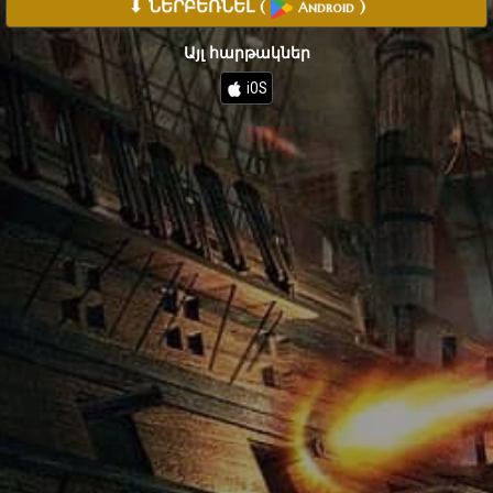
⬇ ՆԵՐԲԵՌՆԵԼ
(
)
Android
Այլ հարթակներ
iOS