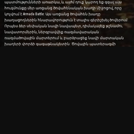
պատմությունների առարկա, և այժմ դուք կարող եք զգալ այս
հուզմունքը մեր առցանց ծովահենական խաղի միջոցով, որը
կոչվում է Armada Battle: Այս առցանց ծովահեն խաղը
խաղացողներին հնարավորություն է տալիս գերիշխել ծովերում:
Որպես ձեր սեփական նավի նավապետ, դիմակայեք թշնամու
նավատորմերին, ներգրավվեք ռազմավարական
ռազմածովային մարտերում և բարձրացեք նավի մարտական
խաղերի փորձի գագաթնակետին: Ծովային պատերազմի
խաղերը փորձարկում են ձեր ռազմավարությունը և արագ
որոշումներ կայացնելու հմտությունները՝ միաժամանակ
բարձրացնելով ձեր ադրենալինի մակարդակը իրական
ժամանակի մարտերի միջոցով:
Ship Battle Game. Ժամանակն է դառնալ ծովակալ
Այս Ship Battle խաղում խաղացողները ղեկավարում են իրենց
սեփական ռազմանավերը և բռնում թշնամու արմադաների
վրա: Խաղացողները կարող են արդիականացնել իրենց նավերը,
ավելացնել նոր զենքեր և զրահներ և մարզել իրենց
անձնակազմին: Այս առցանց ծովահեն խաղը ձեզ թողնում է
ծովակալի պարտականությունները: Օգտագործեք
մարտավարական հետախուզություն՝ ոչնչացնելու ձեր
թշնամիներին և դառնալու ծովերի ամենահզոր կապիտանը:
Օնլայն ծովահեն խաղ. Նավարկել արկածային