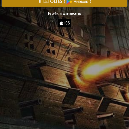
⬇ LETÖLTÉS
(
)
Android
Egyéb platformok
iOS