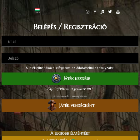
Belépés / Regisztráció
A játék elindításával elfogadom az Adatvédelmi szabályzatot.
Játék kezdése
Elfelejtettem a jelszavam?
Adatvédelmi irányelvek
Játék vendégként
A legjobb élményért