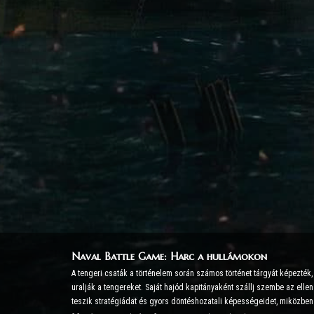
Naval Battle Game: Harc a hullámokon
A tengeri csaták a történelem során számos történet tárgyát képezték
uralják a tengereket. Saját hajód kapitányaként szállj szembe az elle
teszik stratégiádat és gyors döntéshozatali képességeidet, miközben 