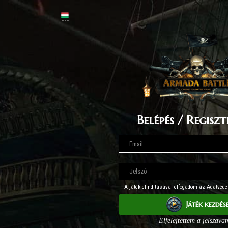
Belépés / Regisz
A játék elindításával elfogadom az Adatvéde
Játék kezdés
Elfelejtettem a jelszava