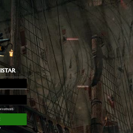
gistar
rivatnosti.
e
?