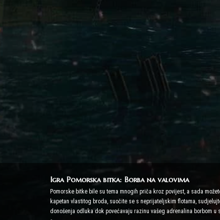
Igra Pomorska bitka: Borba na valovima
Pomorske bitke bile su tema mnogih priča kroz povijest, a sada možete
kapetan vlastitog broda, suočite se s neprijateljskim flotama, sudjelu
donošenja odluka dok povećavaju razinu vašeg adrenalina borbom u 