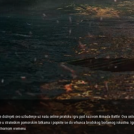
 doživjeti ovo uzbuđenje uz našu online piratsku igru pod nazivom Armada Battle. Ova onli
jte u strateškim pomorskim bitkama i popnite se do vrhunca brodskog borbenog iskustva. Igr
stvarnom vremenu.