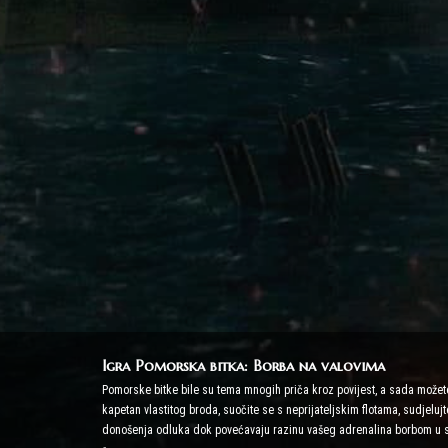
Igra Pomorska bitka: Borba na valovima
Pomorske bitke bile su tema mnogih priča kroz povijest, a sada možete
kapetan vlastitog broda, suočite se s neprijateljskim flotama, sudjelu
donošenja odluka dok povećavaju razinu vašeg adrenalina borbom u 