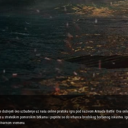
 doživjeti ovo uzbuđenje uz našu online piratsku igru pod nazivom Armada Battle. Ova onli
jte u strateškim pomorskim bitkama i popnite se do vrhunca brodskog borbenog iskustva. Igr
stvarnom vremenu.