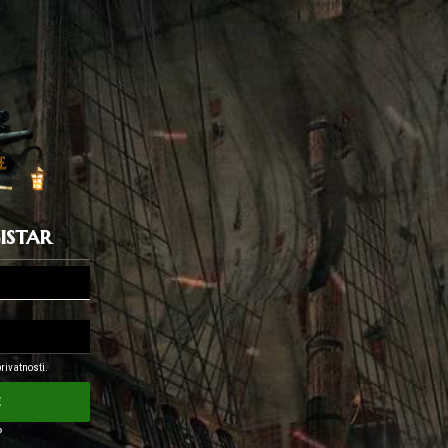
gistar
rivatnosti.
e
?