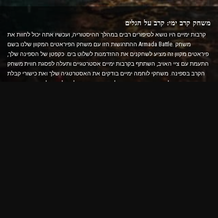
משחק קרב ימי: קרב על הגלים
קרבות ימיים היו נושא לסיפורים רבים במהלך ההיסטוריה, ועכשיו אתה יכול לחוות את
ההתרגשות הזו עם משחק הפיראטים המקוון שלנו בשם Armada Battle. משחק
פיראטים מקוון זה מציע לשחקנים את ההזדמנות לשלוט בים. כקפטן של הספינה שלך,
התעמת עם ציי האויב, השתתף בקרבות ימיים אסטרטגיים ותעלה לפסגת חווית משחק
הקרב בספינה. משחקי לוחמה ימיים בודקים את האסטרטגיה שלך ואת כישורי קבלת
ההחלטות המהירים תוך העלאת רמת האדרנלין שלך עם לחימה בזמן אמת.
משחק קרב ספינה: הזמן להפוך לאדמירל
במשחק קרב ספינות זה, שחקנים מפקדים על ספינות המלחמה שלהם ומתמודדים עם
ארמדות האויב. שחקנים יכולים לשדרג את הספינות שלהם, להוסיף כלי נשק ושריון
חדשים ולאמן את הצוותים שלהם. משחק פיראטים מקוון זה משאיר אותך עם האחריות
של אדמירל. השתמש באינטליגנציה טקטית כדי להשמיד את האויבים שלך ולהפוך
לקפטן החזק ביותר של הים.
משחק פיראטים מקוון: צא להרפתקאות
כדי להצליח במשחקי פיראטים מקוונים, נדרשות לא רק אסטרטגיות לחימה אלא גם
כישורי חקר ודיפלומטיה. ב-Armada Battle, שודדי ים יכולים לצאת לציד אוצרות, לגלות
איים אבודים וליצור בריתות עם פיראטים אחרים. המגוון הזה מספק חווית משחק רחבה
הפונה לכל סוגי השחקנים.
משחק פיראטים מקוון וגרפיקה מתקדמת