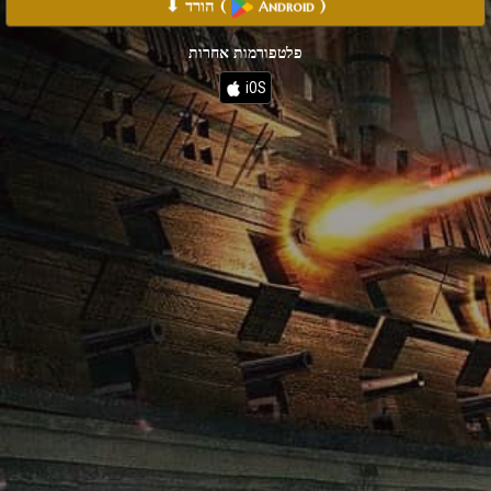
)
(
⬇ הורד
Android
פלטפורמות אחרות
iOS